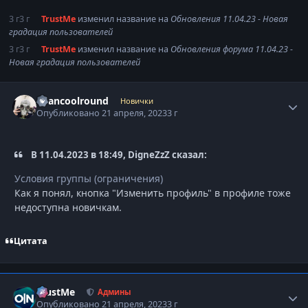
3 г
3 г
TrustMe
изменил название на
Обновления 11.04.23 - Новая
градация пользователей
3 г
3 г
TrustMe
изменил название на
Обновления форума 11.04.23 -
Новая градация пользователей
Ryancoolround
Autho
Новички
Опубликовано
21 апреля, 2023
3 г
В 11.04.2023 в 18:49, DigneZzZ сказал:
Условия группы (ограничения)
Как я понял, кнопка "Изменить профиль" в профиле тоже
недоступна новичкам.
Цитата
TrustMe
Autho
Админы
Опубликовано
21 апреля, 2023
3 г