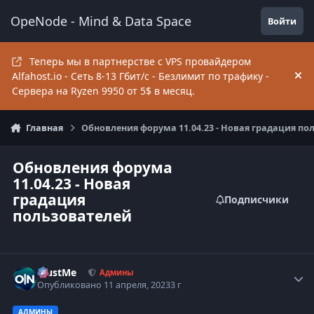
Перейти к содержанию
OpeNode - Mind & Data Space
Войти
Теперь мы в партнерстве с VPS провайдером
Alfahost.io - Сеть 8-13 Гбит/c - Безлимит по трафику -
Hi
Сервера на Ryzen 9950 от 5$ в месяц.
Главная
Обновления форума 11.04.23 - Новая градация по
Обновления форума
11.04.23 - Новая
градация
Подписчики
пользователей
TrustMe
Autho
Админы
Опубликовано
11 апреля, 2023
3 г
АДМИНЫ