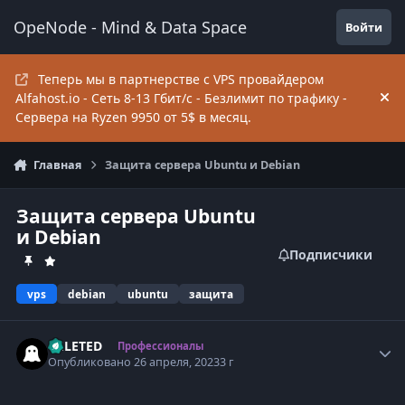
Перейти к содержанию
OpeNode - Mind & Data Space
Войти
Теперь мы в партнерстве с VPS провайдером
Alfahost.io - Сеть 8-13 Гбит/c - Безлимит по трафику -
Hi
Сервера на Ryzen 9950 от 5$ в месяц.
Главная
Защита сервера Ubuntu и Debian
Защита сервера Ubuntu
и Debian
Подписчики
vps
debian
ubuntu
защита
DELETED
Autho
Профессионалы
Опубликовано
26 апреля, 2023
3 г