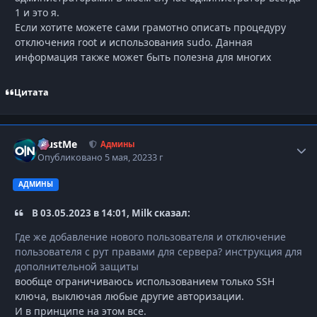
1 и это я.
Если хотите можете сами грамотно описать процедуру
отключения root и использования sudo. Данная
информация также может быть полезна для многих
Цитата
TrustMe
Autho
Админы
Опубликовано
5 мая, 2023
3 г
АДМИНЫ
В 03.05.2023 в 14:01, Milk сказал:
Где же добавление нового пользователя и отключение
пользователя с рут правами для сервера? инструкция для
дополнительной защиты
вообще ограничиваюсь использованием только SSH
ключа, выключая любые другие авторизации.
И в принципе на этом все.