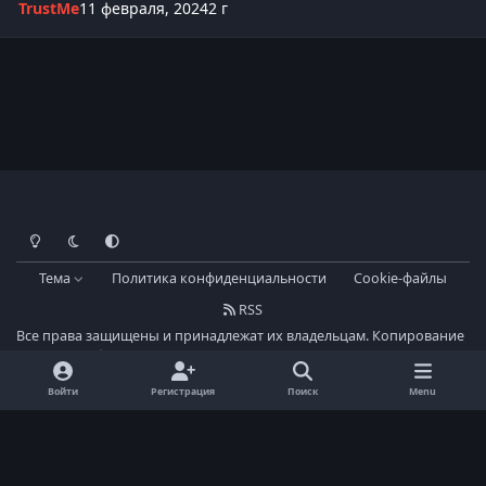
TrustMe
11 февраля, 2024
2 г
Light Mode
Dark Mode
System Preference
Тема
Политика конфиденциальности
Cookie-файлы
RSS
Все права защищены и принадлежат их владельцам. Копирование
материалы без ссылки на ресурс - запрещено!
Powered by
Invision Community
Войти
Регистрация
Поиск
Menu