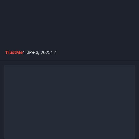
TrustMe
1 июня, 2025
1 г
WARP outbound подключение через WireGuard