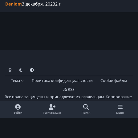
Deniom
3 декабря, 2023
2 г
Light Mode
Dark Mode
System Preference
Тема
Политика конфиденциальности
Cookie-файлы
RSS
Все права защищены и принадлежат их владельцам. Копирование
материалы без ссылки на ресурс - запрещено!
Powered by
Invision Community
Войти
Регистрация
Поиск
Menu