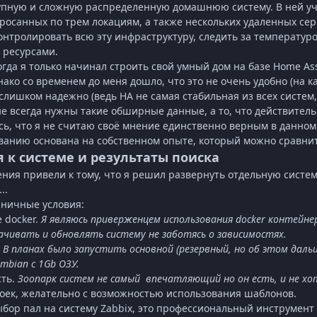
упную и сложную распределенную домашнюю систему. В ней уч
бросанных по трем локациям, а также нескольких удаленных се
онтролировать всю эту инфраструктуру, следить за температуро
 ресурсами.
гда я только начинал строить свой умный дом на базе Home Assi
нако со временем до меня дошло, что это не очень удобно (на 
е слишком надежно (ведь HA не самая стабильная из всех систем,
не всегда нужны такие обширные данные, а то, что действител
сь, что я не считаю своё мнение единственно верным в данном
анию основана на собственном опыте, который можно сравнит
 к системе и результаты поиска
ия привели к тому, что я решил развернуть отдельную систе
..
аничные условия:
е
docker.
Я являюсь приверженцем использования
docker
контейнер
чивать и обновлять систему не заботясь о зависимостях.
.
В планах было запустить основной (резервный, но об этом дал
rmbian
c
1
Gb
ОЗУ.
ть.
Зоопарк систем не самый
впечатляющий но он есть, и не хо
роек, желательно с возможностью использования шаблонов.
бор пал на систему
Zabbix
, это профессиональный инструмент 