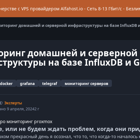
ерстве с VPS провайдером Alfahost.io - Сеть 8-13 Гбит/c - Безли
иторинг домашней и серверной инфраструктуры на базе InfluxDB и
оринг домашней и серверной
труктуры на базе InfluxDB и G
docker
grafana
telegraf
мониторинг серверов
Эксперты
ано
9 апреля, 2024
2 г
про мониторинг proxmox
, или не будем ждать проблем, когда они при
ком прекрасный день я осознал, что то, что когда-то началось 