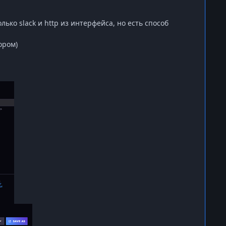
олько
slack
и
http
из интерфейса, но есть способ
ором)