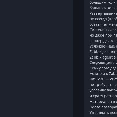
большим колич
большим колич
Развертывание
не всегда (про
оставляет жел
Система тяжел
но даже при п
сервер для мо
Усложненные н
Zabbix
для неп
Zabbix
agent
в
Следующим эта
Скажу сразу д
можно и к
Zabb
InfluxDB — си
не требует вн
условиях высо
Я сразу разво
материалов в 
После развор
Управлять дос