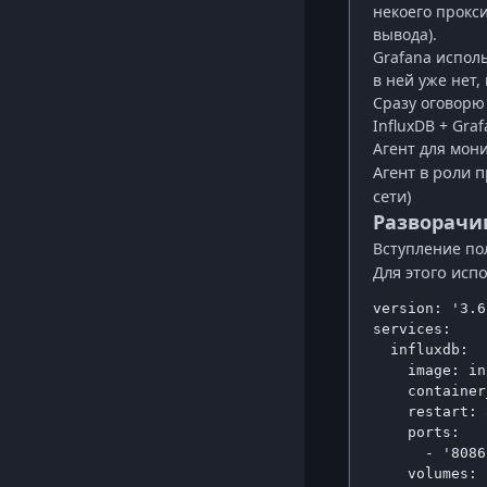
некоего прокси
вывода).
Grafana
исполь
в ней уже нет,
Сразу оговорю
InfluxDB
+
Graf
Агент для мон
Агент в роли 
сети)
Разворачив
Вступление по
Для этого ис
version: '3.6'
services:

  influxdb:

    image: in
    container
    restart: 
    ports:

      - '8086
    volumes:
