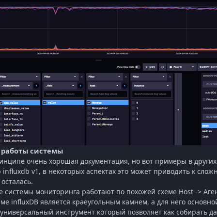
 работы системы
инципе очень хорошая документация, но вот примеры в других
ю
influxdb
v
1, в некоторых аспектах это может приводить к слож
 осталась.
е системы мониторинга работают по похожей схеме Host -> Аген
еме
influxDB
является краеугольным камнем, а для него основно
 универсальный инструмент который позволяет как собирать дан