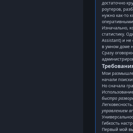
достаточно кр
роутеров, раз
нужно как-то к
оперативными
Изначально, ко
статистику. Од
Assistant) и н
в умном доме 
Сразу оговорю
администриров
Требования
Мои размышлен
начали поиски.
Но сначала гр
Использовани
быстро развора
Легковесность
управлением
a
Универсальнос
Гибкость наст
Первый мой вы