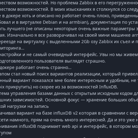
еством возможностей. Но проблема
Zabbix
в его перегруженно
еством возможностей. В моих изысканиях я столкнулся со сл
 в докере хоть и описано но работает очень плохо, приведен
бовал и в виртуалке
Debian
и на
armbian
), документация по уст
ать лучшего (не описаны некоторые очень важные параметры 
ая. Изначально я все разворачивал на своей мини машинке
ar
ереезде на виртуалку с выделенными 2
Gb
озу
Zabbix
их съел и 
ниторинга…
астройки и не самый очевидный интерфейс. Увы но мы живем
одготовленного пользователя выглядят страшно.
 докере работает очень странно…
пом стал новый поиск вариантов реализации, который привел 
анный вариант показался мне более интересным и удобным, не 
ix
прикрутить) но скорее из за возможностей
InfluxDB
.
стема управления базами данных с открытым исходным кодом д
ешних зависимостей. Основной фокус — хранение больших объё
кой нагрузки на запись
рачивал вариант на базе
influxDB
v
2 которая в сравнении с ве
сети намного, прям на очень много интересней. Да и это уже
ачивания
influxDB
поднимает
web
api
и интерфейс, в котором мо
тупом