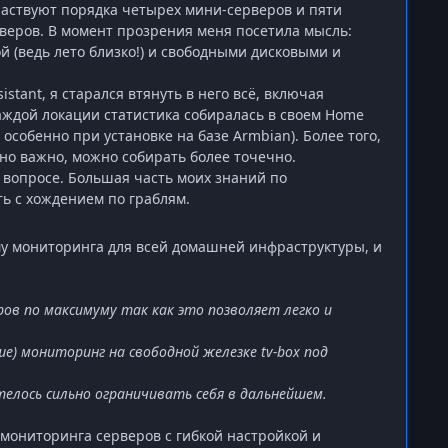
аствуют порядка четырех мини-серверов и пяти
рверов. В момент прозрения меня посетила мысль:
й (ведь лето близко!) и свободными дисковыми и
stant, я старался втянуть в него всё, включая
каждой локации статистика собиралась в своем Home
 особенно при установке на базе Armbian). Более того,
ьно важно, можно собирать более точечно.
 вопросе. Большая часть моих знаний по
ь с хождением по граблям.
му мониторинга для всей домашней инфраструктуры, и
ов по максимуму так как это позволяет легко и
ьше) мониторинг на свободной железке
tv
-
box
под
телось сильно ограничивать себя в дальнейшем.
мониторинга серверов с гибкой настройкой и