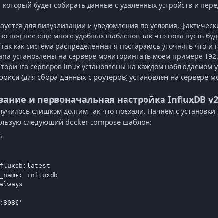
 который будет собирать данные с удаленных устройств и перед
зуется для визуализации и уведомления по условия, фактичес
 но под нее еще много удобных шаблонов так что пока пусть буд
 так как система распределенная я постараюсь уточнять что и 
ana
установлены на сервере мониторинга (в моем примере 192.
иторинга серверов
linux
установлены на каждом наблюдаемом у
прокси (для сбора данных с роутеров) установлен на сервере
ание и первоначальная настройка InfluxDB v2
лучилось слишком долгим так что поехали. Начнем с установки
пользую следующий
docker
compose
шаблон:


fluxdb:latest

_name: influxdb

always

:8086'
