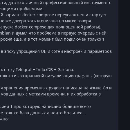
сти, да это отличный профессиональный инструмент с
едующими проблемами:
ный вариант
docker
compose
переусложнен и стартует
ановке докера хоть и описана но мягко говоря
запуска
docker
compose
для полноценной работы).
mbian
и думал что проблема в первую очередь с ней,
просил еще, а в тот момент был подключен только 1
 в эпоху упрощения
UI
, и сотни настроек и параметров
к стеку
Telegraf
+
InfluxDB
+
Garfana
.
только из за красивой визуализации графаны (которую
ля хранения временных рядов; написана на языке Go и
мов данных с метками времени, и их обработка в
рсией 1 про которую написано больше всего
 не только база данных а нечто большее…
жно: