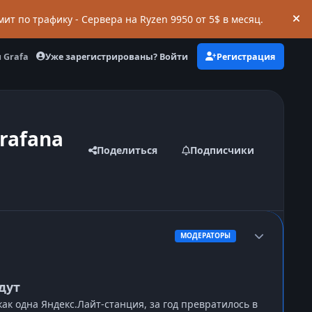
мит по трафику - Сервера на Ryzen 9950 от 5$ в месяц.
Hi
Уже зарегистрированы? Войти
Регистрация
 Grafana
rafana
Поделиться
Подписчики
Author stats
МОДЕРАТОРЫ
дут
как одна Яндекс.Лайт-станция, за год превратилось в