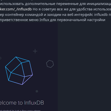
 использовать дополнительные переменные для
инициализац
cker.com/_/influxdb
Но я советую все же для удобства использо
ер контейнер командой и з
аходим на веб интерфейс
influxdb
п
 приветственное меню Influx для первоначальной настройки