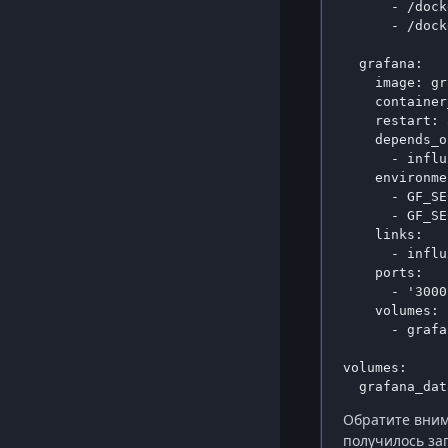
      - /dock
      - /dock
  grafana:

    image: gr
    container
    restart: 
    depends_on
      - influ
    environme
      - GF_SE
      - GF_SE
    links:

      - influ
    ports:

      - '3000
    volumes:

      - grafa
volumes:

  grafana_dat
Обратите вним
получилось за