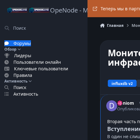
Перейти к содержанию
Теперь мы в партн
OpeNode - Mind & Data Space
Главная
Мон
Поиск
Форумы
Обзор
Монит
Лидеры
инфрас
Пользователи онлайн
Ключевые пользователи
Правила
Активность
influxdb v2
Поиск
Активность
Deniom
Опубликов
Вторая часть 
Вступление
В один не слиш